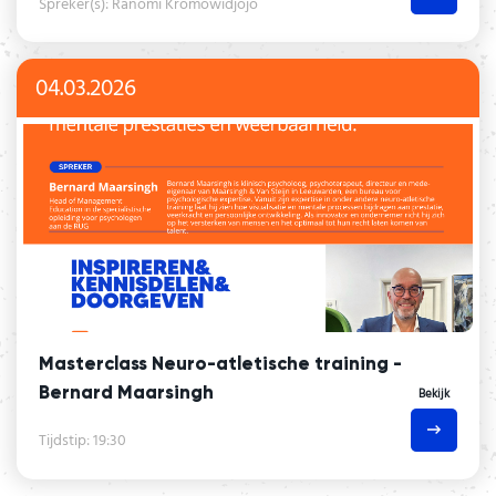
Spreker(s): Ranomi Kromowidjojo
04.03.2026
Masterclass Neuro-atletische training -
Bernard Maarsingh
Bekijk
Tijdstip: 19:30