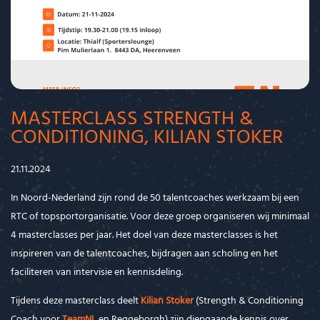
MASTERCLASS STRENGTH &
CONDITIONING, KILIAN STOKER
21.11.2024
In Noord-Nederland zijn rond de 50 talentcoaches werkzaam bij een
RTC of topsportorganisatie. Voor deze groep organiseren wij minimaal
4 masterclasses per jaar. Het doel van deze masterclasses is het
inspireren van de talentcoaches, bijdragen aan scholing en het
faciliteren van intervisie en kennisdeling.
Tijdens deze masterclass deelt
Kilian Stoker
(Strength & Conditioning
Coach voor
TeamNL
en Reggeborgh) zijn diepgaande kennis over