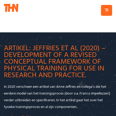
ARTIKEL: JEFFRIES ET AL (2020) –
DEVELOPMENT OF A REVISED
CONCEPTUAL FRAMEWORK OF
PHYSICAL TRAINING FOR USE IN
RESEARCH AND PRACTICE.
In 2020 verscheen een artikel van Anne Jeffries en collega’s die het
eerdere model van het trainingsproces (door o.a. Franco Impellezzeri)
verder uitbreiden en specificeren. In het artikel gaat het over het
fysieke trainingsproces en al zijn componenten.