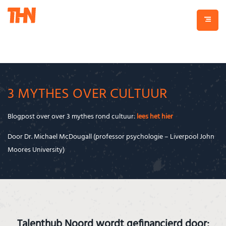
3 MYTHES OVER CULTUUR
Blogpost over over 3 mythes rond cultuur:
lees het hier
Door Dr. Michael McDougall (professor psychologie – Liverpool John
Moores University)
Talenthub Noord wordt gefinancierd door: